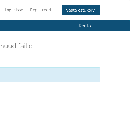
Logi sisse
Registreeri
Vaata ostukorvi
Konto
uud failid