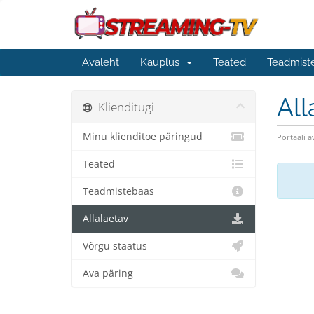
Avaleht
Kauplus
Teated
Teadmist
All
Klienditugi
Minu klienditoe päringud
Portaali a
Teated
Teadmistebaas
Allalaetav
Võrgu staatus
Ava päring