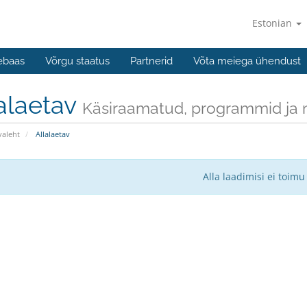
Estonian
ebaas
Võrgu staatus
Partnerid
Võta meiega ühendust
alaetav
Käsiraamatud, programmid ja m
valeht
Allalaetav
Alla laadimisi ei toimu