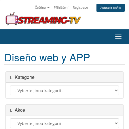
Čeština
Přihlášení
Registrace
Zobrazit košík
Přep
navig
Diseño web y APP
Kategorie
Akce