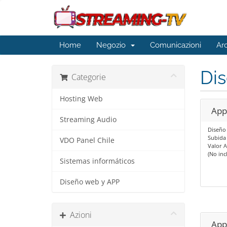
Home
Negozio
Comunicazioni
Ar
Di
Categorie
Hosting Web
App
Streaming Audio
Diseño
Subida 
VDO Panel Chile
Valor 
(No inc
Sistemas informáticos
Diseño web y APP
Azioni
App