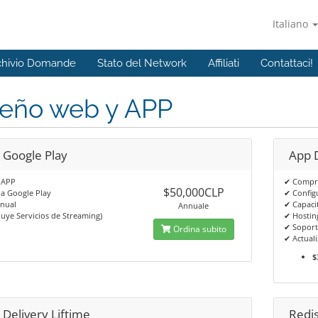
Italiano
chivio Domande
Stato del Network
Affiliati
Contattaci!
seño web y APP
 Google Play
App D
 APP
✔ Compra
$50,000CLP
a Google Play
✔ Config
Anual
✔ Capaci
Annuale
luye Servicios de Streaming)
✔ Hostin
✔ Soport
Ordina subito
✔ Actuali
$
 Delivery Liftime
Redis