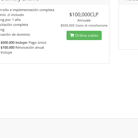
rrollo e implementación completa
$100,000CLP
io .cl incluido
ing por 1 año
Annuale
citación completa
$500,000 Costo di installazione
ing
vación de dominio
Ordina subito
$500.000 Incluye:
Pago único
$100.000
Renovación anual
Incluye