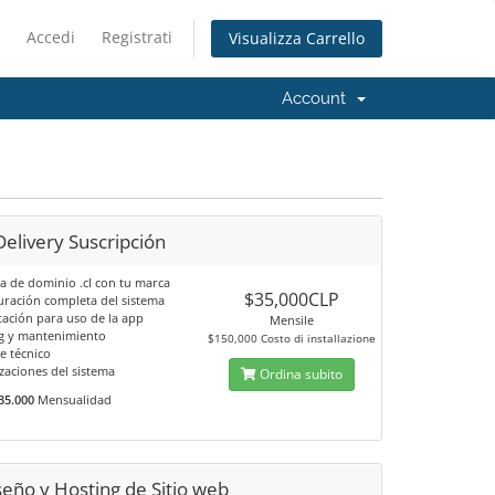
Accedi
Registrati
Visualizza Carrello
Account
elivery Suscripción
 de dominio .cl con tu marca
$35,000CLP
uración completa del sistema
tación para uso de la app
Mensile
g y mantenimiento
$150,000 Costo di installazione
e técnico
zaciones del sistema
Ordina subito
35.000
Mensualidad
eño y Hosting de Sitio web