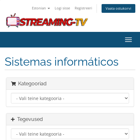
Estonian
Logi sisse
Registreeri
Vaata ostukorvi
Lülit
navig
Sistemas informáticos
Kategooriad
Tegevused