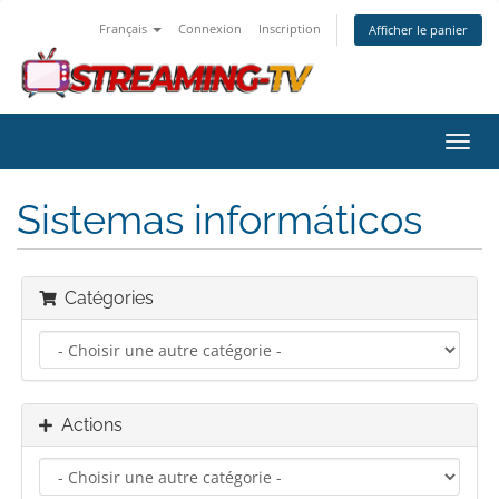
Français
Connexion
Inscription
Afficher le panier
Bascu
la
navig
Sistemas informáticos
Catégories
Actions