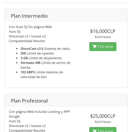
Plan Intermedio
Con Auto Dj Sin página Web
$16,000CLP
Auto Dj
Shoutcast v2 / Icecast v2
Kord kuus
Compatibilidad Moviles
Telli kohe
ShoutCast v2.6
Sistema de radio
500
Límite de oyentes
5 GB
Límite de alojamiento
Ilimitado MB
Límite de ancho de
banda
192 KBPS
Límite máximo de
velocidad de bits
Plan Profesional
Con página Web Incluida Landing y APP
$25,000CLP
Google
Auto Dj
Kord kuus
Shoutcast v2 / Icecast v2
Compatibilidad Moviles
Telli kohe