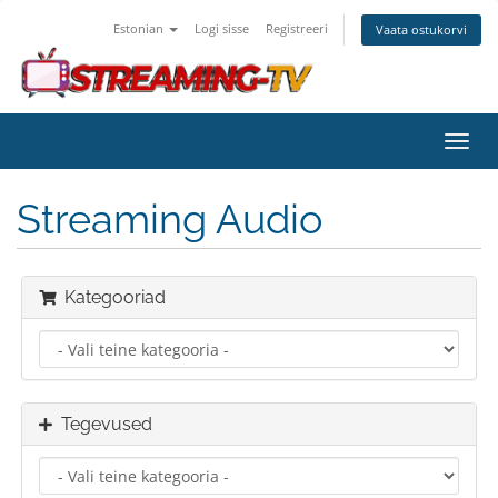
Estonian
Logi sisse
Registreeri
Vaata ostukorvi
Lülit
navig
Streaming Audio
Kategooriad
Tegevused