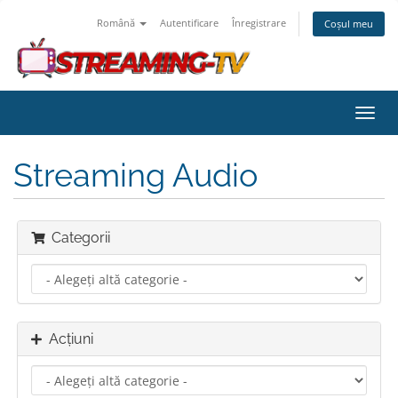
Română
Autentificare
Înregistrare
Coșul meu
Navi
Toggl
Streaming Audio
Categorii
Acțiuni