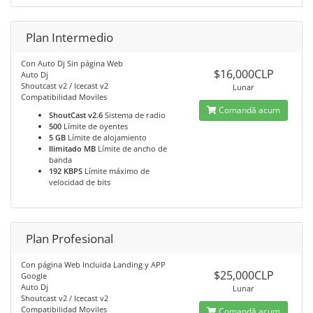
Plan Intermedio
Con Auto Dj Sin página Web
$16,000CLP
Auto Dj
Shoutcast v2 / Icecast v2
Lunar
Compatibilidad Moviles
Comandă acum
ShoutCast v2.6
Sistema de radio
500
Límite de oyentes
5 GB
Límite de alojamiento
Ilimitado MB
Límite de ancho de
banda
192 KBPS
Límite máximo de
velocidad de bits
Plan Profesional
Con página Web Incluida Landing y APP
$25,000CLP
Google
Auto Dj
Lunar
Shoutcast v2 / Icecast v2
Compatibilidad Moviles
Comandă acum