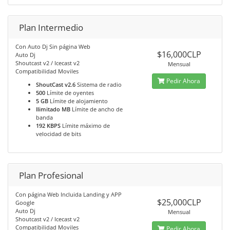
Plan Intermedio
Con Auto Dj Sin página Web
$16,000CLP
Auto Dj
Shoutcast v2 / Icecast v2
Mensual
Compatibilidad Moviles
Pedir Ahora
ShoutCast v2.6
Sistema de radio
500
Límite de oyentes
5 GB
Límite de alojamiento
Ilimitado MB
Límite de ancho de
banda
192 KBPS
Límite máximo de
velocidad de bits
Plan Profesional
Con página Web Incluida Landing y APP
$25,000CLP
Google
Auto Dj
Mensual
Shoutcast v2 / Icecast v2
Compatibilidad Moviles
Pedir Ahora