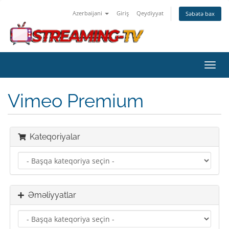
Azerbaijani
Giriş
Qeydiyyat
Səbətə bax
Naviq
keçid
Vimeo Premium
Kateqoriyalar
Əməliyyatlar