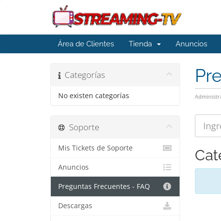
Área de Clientes
Tienda
Anuncios
Pr
Categorías
No existen categorías
Administr
Soporte
Mis Tickets de Soporte
Cat
Anuncios
Preguntas Frecuentes - FAQ
Descargas