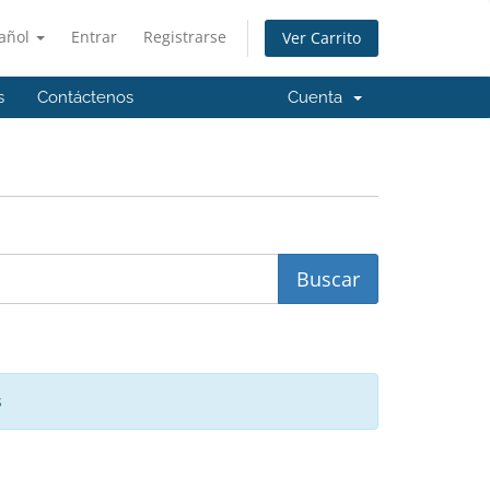
añol
Entrar
Registrarse
Ver Carrito
s
Contáctenos
Cuenta
s