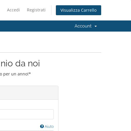
Accedi
Registrati
Visualizza Carrello
Account
inio da noi
io per un anno!*
Aiuto