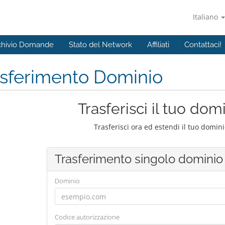
Italiano
chivio Domande
Stato del Network
Affiliati
Contattaci!
asferimento Dominio
Trasferisci il tuo dom
Trasferisci ora ed estendi il tuo domin
Trasferimento singolo dominio
Dominio
Codice autorizzazione