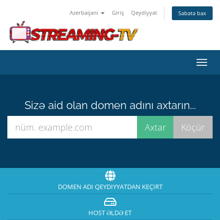
Azerbaijani
Giriş
Qeydiyyat
Səbətə bax
Naviq
keçid
Sizə aid olan domen adını axtarın...
DOMEN ADI QEYDIYYATDAN KEÇIRT
HOST ƏLDƏ ET